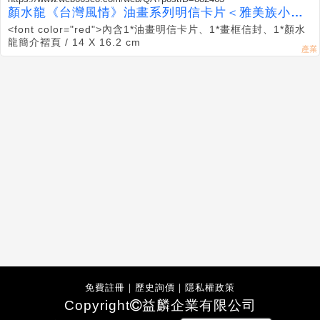
顏水龍《台灣風情》油畫系列明信卡片＜雅美族小孩
＞
<font color="red">內含1*油畫明信卡片、1*畫框信封、1*顏水
龍簡介褶頁 / 14 X 16.2 cm
免費註冊
｜
歷史詢價
｜
隱私權政策
Copyright
益麟企業有限公司