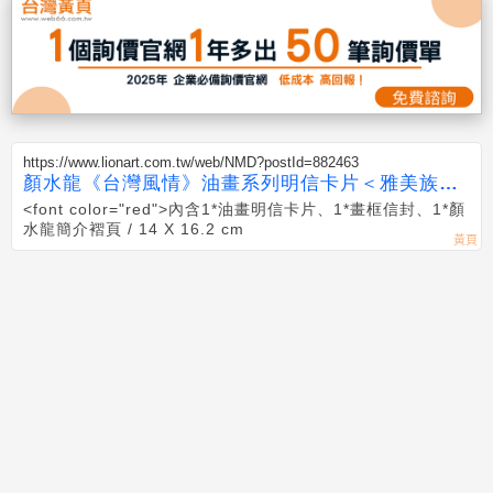
https://www.lionart.com.tw/web/NMD?postId=882463
顏水龍《台灣風情》油畫系列明信卡片＜雅美族小
孩＞
<font color="red">內含1*油畫明信卡片、1*畫框信封、1*顏
水龍簡介褶頁 / 14 X 16.2 cm