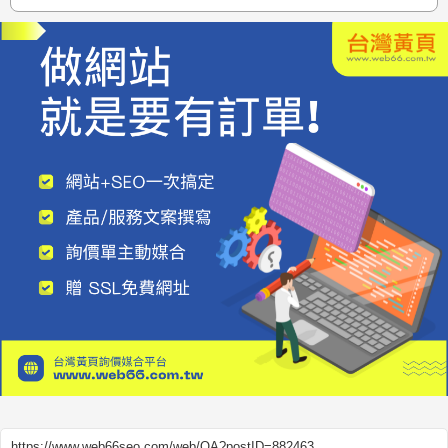
https://www.web66seo.com/web/QA?postID=882463