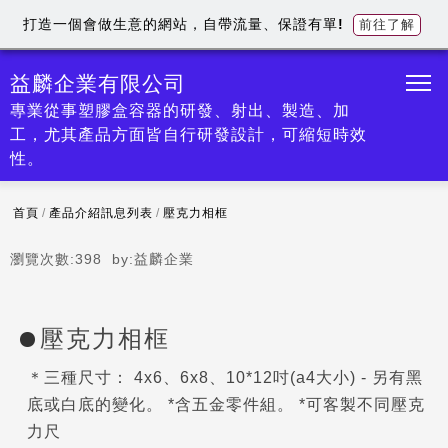
打造一個會做生意的網站，自帶流量、保證有單!
前往了解
益麟企業有限公司
專業從事塑膠盒容器的研發、射出、製造、加
工，尤其產品方面皆自行研發設計，可縮短時效
性。
首頁
/
產品介紹訊息列表
/
壓克力相框
瀏覽次數:
398
by:
益麟企業
壓克力相框
＊三種尺寸： 4x6、6x8、10*12吋(a4大小) - 另有黑
底或白底的變化。 *含五金零件組。 *可客製不同壓克
力尺