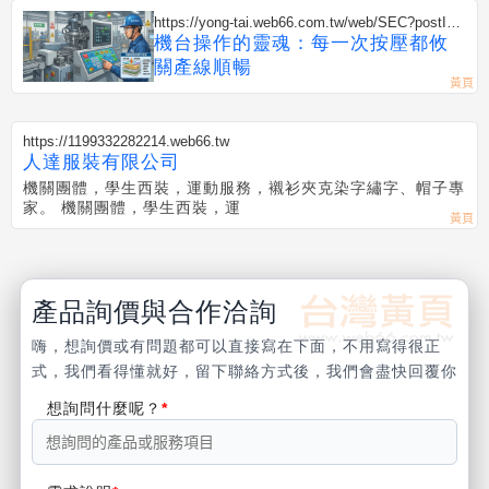
https://yong-tai.web66.com.tw/web/SEC?postId=
1355425
機台操作的靈魂：每一次按壓都攸
關產線順暢
https://1199332282214.web66.tw
人達服裝有限公司
機關團體，學生西裝，運動服務，襯衫夾克染字繡字、帽子專
家。 機關團體，學生西裝，運
產品詢價與合作洽詢
嗨，想詢價或有問題都可以直接寫在下面，不用寫得很正
式，我們看得懂就好，留下聯絡方式後，我們會盡快回覆你
想詢問什麼呢？