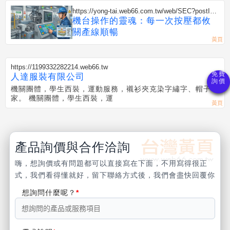
https://yong-tai.web66.com.tw/web/SEC?postId=
1355425
機台操作的靈魂：每一次按壓都攸
關產線順暢
https://1199332282214.web66.tw
人達服裝有限公司
機關團體，學生西裝，運動服務，襯衫夾克染字繡字、帽子專
家。 機關團體，學生西裝，運
產品詢價與合作洽詢
嗨，想詢價或有問題都可以直接寫在下面，不用寫得很正
式，我們看得懂就好，留下聯絡方式後，我們會盡快回覆你
想詢問什麼呢？